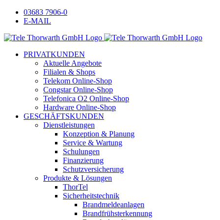
Zum
Facebook
Instagram
LinkedIn
Xing
03683 7906-0
Inhalt
E-MAIL
springen
PRIVATKUNDEN
Aktuelle Angebote
Filialen & Shops
Telekom Online-Shop
Congstar Online-Shop
Telefonica O2 Online-Shop
Hardware Online-Shop
GESCHÄFTSKUNDEN
Dienstleistungen
Konzeption & Planung
Service & Wartung
Schulungen
Finanzierung
Schutzversicherung
Produkte & Lösungen
ThorTel
Sicherheitstechnik
Brandmeldeanlagen
Brandfrühsterkennung