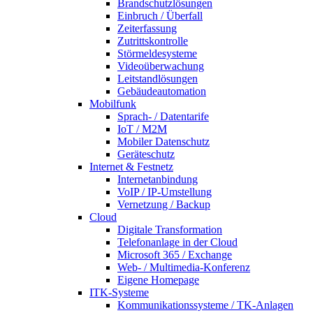
Brandschutzlösungen
Einbruch / Überfall
Zeiterfassung
Zutrittskontrolle
Störmeldesysteme
Videoüberwachung
Leitstandlösungen
Gebäudeautomation
Mobilfunk
Sprach- / Datentarife
IoT / M2M
Mobiler Datenschutz
Geräteschutz
Internet & Festnetz
Internetanbindung
VoIP / IP-Umstellung
Vernetzung / Backup
Cloud
Digitale Transformation
Telefonanlage in der Cloud
Microsoft 365 / Exchange
Web- / Multimedia-Konferenz
Eigene Homepage
ITK-Systeme
Kommunikationssysteme / TK-Anlagen