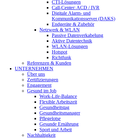
CTI-Lösungen
Call-Center: ACD / IVR
Digitale Alarm- und
Kommunikationsserver (DAKS)
Endgeräte & Zubehör
Netzwerk & WLAN
Passive Datenverkabelung
Aktive Datentechnik
WLAN-Lösungen
Hotspot
Richtfunk
Referenzen & Kunden
UNTERNEHMEN
Über uns
Zertifi­zierungen
Engagement
Gesund im Job
Work-Life-Balance
Flexible Arbeitszeit
Gesundheitstag
Gesundheits­manager
Pflegelotse
Gesunde Ernährung
Sport und Arbeit
Nachhaltigkeit