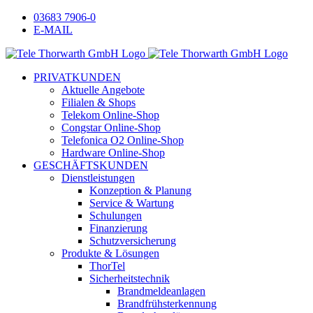
Zum
Facebook
Instagram
LinkedIn
Xing
03683 7906-0
Inhalt
E-MAIL
springen
PRIVATKUNDEN
Aktuelle Angebote
Filialen & Shops
Telekom Online-Shop
Congstar Online-Shop
Telefonica O2 Online-Shop
Hardware Online-Shop
GESCHÄFTSKUNDEN
Dienstleistungen
Konzeption & Planung
Service & Wartung
Schulungen
Finanzierung
Schutzversicherung
Produkte & Lösungen
ThorTel
Sicherheitstechnik
Brandmeldeanlagen
Brandfrühsterkennung