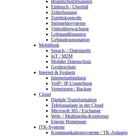
Brandschutzlösungen
Einbruch / Überfall
Zeiterfassung
Zutrittskontrolle
Störmeldesysteme
Videoüberwachung
Leitstandlösungen
Gebäudeautomation
Mobilfunk
Sprach- / Datentarife
IoT / M2M
Mobiler Datenschutz
Geräteschutz
Internet & Festnetz
Internetanbindung
VoIP / IP-Umstellung
Vernetzung / Backup
Cloud
Digitale Transformation
Telefonanlage in der Cloud
Microsoft 365 / Exchange
Web- / Multimedia-Konferenz
Eigene Homepage
ITK-Systeme
Kommunikationssysteme / TK-Anlagen