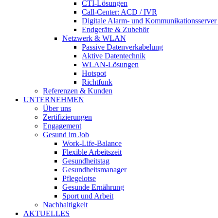
CTI-Lösungen
Call-Center: ACD / IVR
Digitale Alarm- und Kommunikationsserve
Endgeräte & Zubehör
Netzwerk & WLAN
Passive Datenverkabelung
Aktive Datentechnik
WLAN-Lösungen
Hotspot
Richtfunk
Referenzen & Kunden
UNTERNEHMEN
Über uns
Zertifi­zierungen
Engagement
Gesund im Job
Work-Life-Balance
Flexible Arbeitszeit
Gesundheitstag
Gesundheits­manager
Pflegelotse
Gesunde Ernährung
Sport und Arbeit
Nachhaltigkeit
AKTUELLES