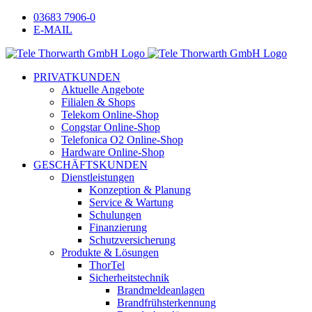
Zum
Facebook
Instagram
LinkedIn
Xing
03683 7906-0
Inhalt
E-MAIL
springen
PRIVATKUNDEN
Aktuelle Angebote
Filialen & Shops
Telekom Online-Shop
Congstar Online-Shop
Telefonica O2 Online-Shop
Hardware Online-Shop
GESCHÄFTSKUNDEN
Dienstleistungen
Konzeption & Planung
Service & Wartung
Schulungen
Finanzierung
Schutzversicherung
Produkte & Lösungen
ThorTel
Sicherheitstechnik
Brandmeldeanlagen
Brandfrühsterkennung