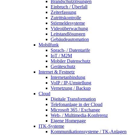
Brandschutzlösungen
Einbruch / Überfall
Zeiterfassung
Zutrittskontrolle
Störmeldesysteme
Videoüberwachung
Leitstandlösungen
Gebäudeautomation
Mobilfunk
Sprach- / Datentarife
IoT / M2M
Mobiler Datenschutz
Geräteschutz
Internet & Festnetz
Internetanbindung
VoIP / IP-Umstellung
Vernetzung / Backup
Cloud
Digitale Transformation
Telefonanlage in der Cloud
Microsoft 365 / Exchange
Web- / Multimedia-Konferenz
Eigene Homepage
ITK-Systeme
Kommunikationssysteme / TK-Anlagen