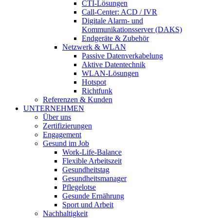
CTI-Lösungen
Call-Center: ACD / IVR
Digitale Alarm- und
Kommunikationsserver (DAKS)
Endgeräte & Zubehör
Netzwerk & WLAN
Passive Datenverkabelung
Aktive Datentechnik
WLAN-Lösungen
Hotspot
Richtfunk
Referenzen & Kunden
UNTERNEHMEN
Über uns
Zertifi­zierungen
Engagement
Gesund im Job
Work-Life-Balance
Flexible Arbeitszeit
Gesundheitstag
Gesundheits­manager
Pflegelotse
Gesunde Ernährung
Sport und Arbeit
Nachhaltigkeit