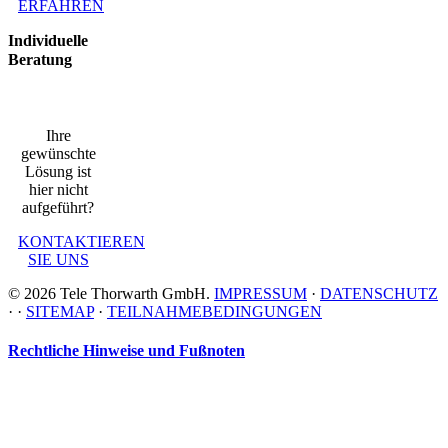
ERFAHREN
Individuelle
Beratung
Ihre
gewünschte
Lösung ist
hier nicht
aufgeführt?
KONTAKTIEREN
SIE UNS
©
2026 Tele Thorwarth GmbH.
IMPRESSUM
·
DATENSCHUTZ
·
·
SITEMAP
·
TEILNAHMEBEDINGUNGEN
Rechtliche Hinweise und Fußnoten
* Erforderliche Angaben. Ich stimme zu, dass meine Angaben aus dem Kontaktformular
zur Beantwortung meiner Anfrage erhoben und verarbeitet werden.
Hinweis:
Die Daten werden nach abgeschlossener Bearbeitung Ihrer Anfrage gelöscht. Sie
können Ihre Einwilligung jederzeit für die Zukunft an die in der Datenschutzerklärung