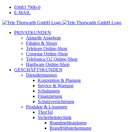
Zum
Facebook
Instagram
LinkedIn
Xing
03683 7906-0
Inhalt
E-MAIL
springen
PRIVATKUNDEN
Aktuelle Angebote
Filialen & Shops
Telekom Online-Shop
Congstar Online-Shop
Telefonica O2 Online-Shop
Hardware Online-Shop
GESCHÄFTSKUNDEN
Dienstleistungen
Konzeption & Planung
Service & Wartung
Schulungen
Finanzierung
Schutzversicherung
Produkte & Lösungen
ThorTel
Sicherheitstechnik
Brandmeldeanlagen
Brandfrühsterkennung