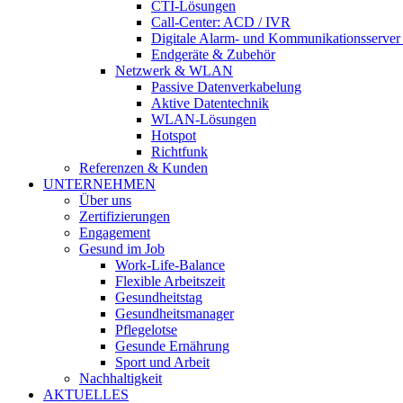
CTI-Lösungen
Call-Center: ACD / IVR
Digitale Alarm- und Kommunikationsserve
Endgeräte & Zubehör
Netzwerk & WLAN
Passive Datenverkabelung
Aktive Datentechnik
WLAN-Lösungen
Hotspot
Richtfunk
Referenzen & Kunden
UNTERNEHMEN
Über uns
Zertifi­zierungen
Engagement
Gesund im Job
Work-Life-Balance
Flexible Arbeitszeit
Gesundheitstag
Gesundheits­manager
Pflegelotse
Gesunde Ernährung
Sport und Arbeit
Nachhaltigkeit
AKTUELLES