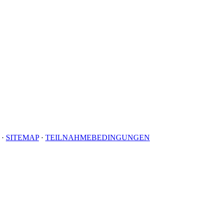
·
·
SITEMAP
·
TEILNAHMEBEDINGUNGEN
Beantwortung meiner Anfrage erhoben und verarbeitet werden.
nnen Ihre Einwilligung jederzeit für die Zukunft an die in der Datenschutzerklärung angege