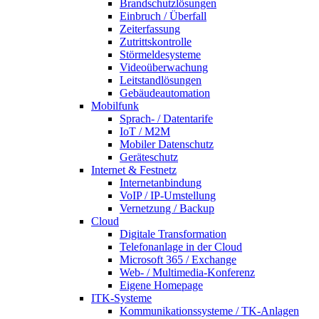
Brandschutzlösungen
Einbruch / Überfall
Zeiterfassung
Zutrittskontrolle
Störmeldesysteme
Videoüberwachung
Leitstandlösungen
Gebäudeautomation
Mobilfunk
Sprach- / Datentarife
IoT / M2M
Mobiler Datenschutz
Geräteschutz
Internet & Festnetz
Internetanbindung
VoIP / IP-Umstellung
Vernetzung / Backup
Cloud
Digitale Transformation
Telefonanlage in der Cloud
Microsoft 365 / Exchange
Web- / Multimedia-Konferenz
Eigene Homepage
ITK-Systeme
Kommunikationssysteme / TK-Anlagen