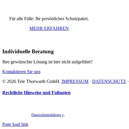
Für alle Fälle: Ihr persönliches Schutzpaket.
MEHR ERFAHREN
Individuelle Beratung
Ihre gewünschte Lösung ist hier nicht aufgeführt?
Kontaktieren Sie uns
©
2026 Tele Thorwarth GmbH.
IMPRESSUM
·
DATENSCHUTZ
Rechtliche Hinweise und Fußnoten
* Erforderliche Angaben. Ich stimme zu, dass meine Angaben aus dem Kontaktformular zur 
Hinweis:
Die Daten werden nach abgeschlossener Bearbeitung Ihrer Anfrage gelöscht. Sie kö
.
finden Sie in unserer
Datenschutzerklärung »
Facebook
Instagram
LinkedIn
Xing
Page load link